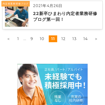
内定者業務研修ブログ
2021年4月26日
22新卒ひまわり内定者業務研修
ブログ第一回！
＜
1
…
9
10
11
12
13
14
＞