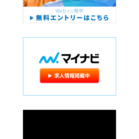
動
画
プ
レ