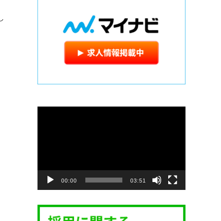
し
動
画
プ
レ
ー
ヤ
ー
00:00
03:51