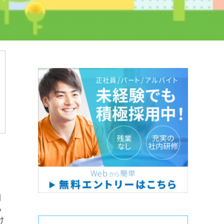
例
っ
け