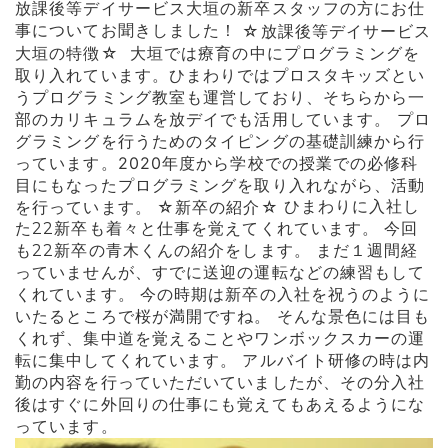
放課後等デイサービス大垣の新卒スタッフの方にお仕
事についてお聞きしました！
☆放課後等デイサービス
大垣の特徴☆
大垣では療育の中にプログラミングを
取り入れています。ひまわりではプロスタキッズとい
うプログラミング教室も運営しており、そちらから一
部のカリキュラムを放デイでも活用しています。 プロ
グラミングを行うためのタイピングの基礎訓練から行
っています。2020年度から学校での授業での必修科
目にもなったプログラミングを取り入れながら、活動
を行っています。
☆新卒の紹介☆
ひまわりに入社し
た22新卒も着々と仕事を覚えてくれています。 今回
も22新卒の青木くんの紹介をします。 まだ１週間経
っていませんが、すでに送迎の運転などの練習もして
くれています。 今の時期は新卒の入社を祝うのように
いたるところで桜が満開ですね。 そんな景色には目も
くれず、集中道を覚えることやワンボックスカーの運
転に集中してくれています。 アルバイト研修の時は内
勤の内容を行っていただいていましたが、その分入社
後はすぐに外回りの仕事にも覚えてもあえるようにな
っています。