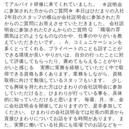
てアルバイト研修に来てくれていました。
☆説明会
に参加された方からのご質問☆
本日はひだまりの入社
2年目のスタッフの横山が会社説明会に参加された方
からのご質問にお答えさせていただきました。
会社説
明会に参加されたCさんからのご質問
Q 「職場の雰
囲気はどのようなものなのかや、仕事のやりがいを教
えていただきたいです。」
A、コミュニケーションを
多くとってくれる。プライベートのことも話すことが
できる環境が良い やりがいは、自分の行ったことに対
して評価してもらったり、褒めてもらえることがやり
がいと感じる
実際に実務を経験していただく中で取
得できる資格も多くあります。業務をしながら、資格
取得に向けて勉強しているスタッフもいます。
少し
でも興味を持
たれた方はひ
まわりの会社説明会に参加
していただけると、ひまわりが行っている事を、具体
的に知っ
ていただけ
ると思います。
毎週、月、水、金
に会社説明会を開催しておりますので、是非参加して
ください。
ひまわりの会社説明会では社長の田原から
直接ひまわりについてお話をする時間があります。
ま
た、実際に働いている社員にも現場でのお話などを一