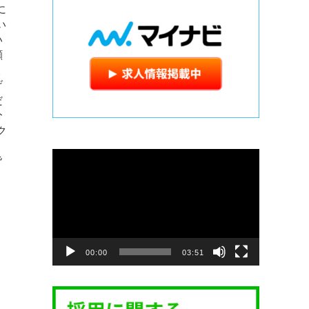
に
い
い
顔
ょ
げ
だ
分
ク
動
皆
画
プ
レ
ー
ヤ
ー
00:00
03:51