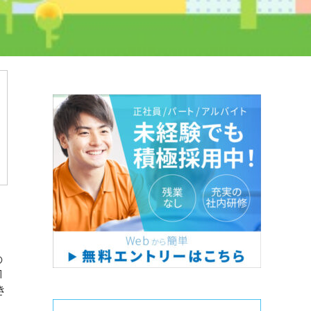
の
1
き