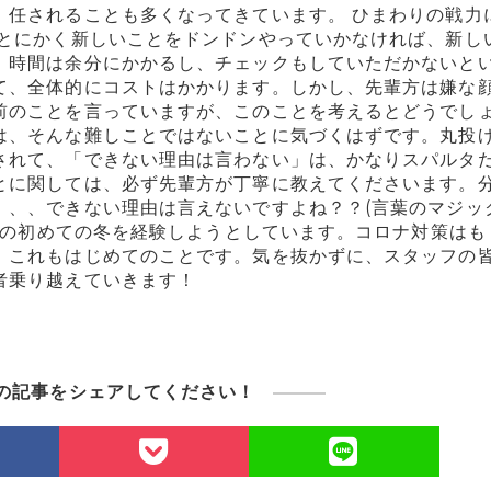
、任されることも多くなってきています。 ひまわりの戦力
 とにかく新しいことをドンドンやっていかなければ、新し
、時間は余分にかかるし、チェックもしていただかないと
て、全体的にコストはかかります。しかし、先輩方は嫌な
前のことを言っていますが、このことを考えるとどうでし
は、そんな難しことではないことに気づくはずです。丸投
されて、「できない理由は言わない」は、かなりスパルタ
とに関しては、必ず先輩方が丁寧に教えてくださいます。
、、、できない理由は言えないですよね？？(言葉のマジッ
りでの初めての冬を経験しようとしています。コロナ対策はも
、これもはじめてのことです。気を抜かずに、スタッフの
者乗り越えていきます！
の記事をシェアしてください！