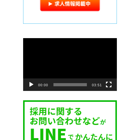
動
画
プ
レ
ー
ヤ
ー
00:00
03:51