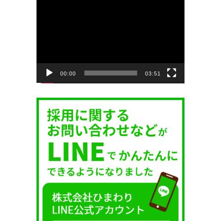
動
画
プ
レ
ー
ヤ
ー
00:00
03:51