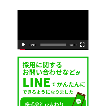
動
画
プ
レ
ー
ヤ
ー
00:00
03:51